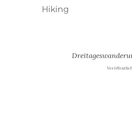
Hiking
Dreitageswanderun
Veröffentli