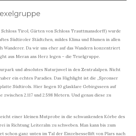
Texelgruppe
, Schloss Tirol, Gärten von Schloss Trauttmansdorff) wurde
ftes Südtiroler Städtchen, mildes Klima und Blumen in allen
h Wanderer. Da wir uns eher auf das Wandern konzentriert
ght aus Meran ans Herz legen – die Texelgruppe.
urpark und absolutes Naturjuwel in den Zentralalpen. Nicht
aber ein echtes Paradies. Das Highlight ist die „Spronser
latte Südtirols. Hier liegen 10 glasklare Gebirgsseen auf
e zwischen 2.117 und 2.598 Metern. Und genau diese zu
gleicht einer kleinen Mutprobe in die schwankenden Körbe des
 frei in Richtung Leiteralm zu schweben. Man kann bis zum
tet schon ganz unten im Tal der Einzelsessellift von Plars nach