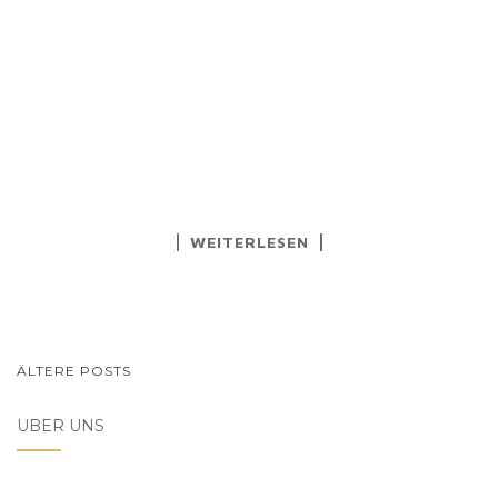
WEITERLESEN
BEITRAGSNAVIGATION
ÄLTERE POSTS
ÜBER UNS