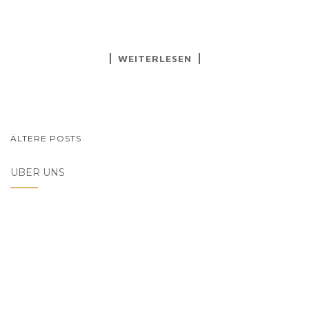
WEITERLESEN
BEITRAGSNAVIGATION
ÄLTERE POSTS
ÜBER UNS